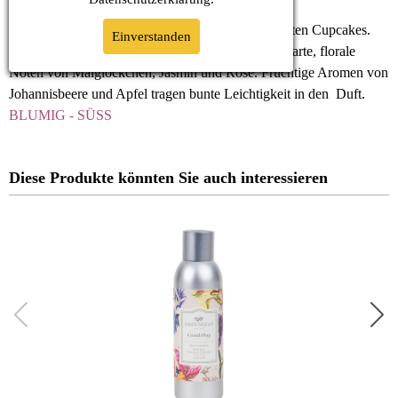
Vanilla Dream, ein Duft wie Zuckerperlen auf bunten Cupcakes.
Einverstanden
Weich und warm umschmeichelt cremige Vanille zarte, florale
Noten von Maiglöckchen, Jasmin und Rose. Fruchtige Aromen von
Johannisbeere und Apfel tragen bunte Leichtigkeit in den Duft.
BLUMIG - SÜSS
Diese Produkte könnten Sie auch interessieren