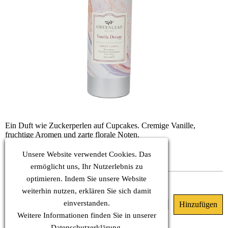
Ein Duft wie Zuckerperlen auf Cupcakes. Cremige Vanille,
fruchtige Aromen und zarte florale Noten.
KOPF: Bergamotte, Apfel, Johannisbeere
HERZ: Jasmin, Rose, Maiglöckchen
Unsere Website verwendet Cookies. Das
BASIS: Vanille, Amber, Moschus
ermöglicht uns, Ihr Nutzerlebnis zu
optimieren. Indem Sie unsere Website
Begrenzt verfügbar
weiterhin nutzen, erklären Sie sich damit
23.90 €
einverstanden.
11.00 €
(MwSt. Inkl.)
Weitere Informationen finden Sie in unserer
Datenschutz
erklärung.