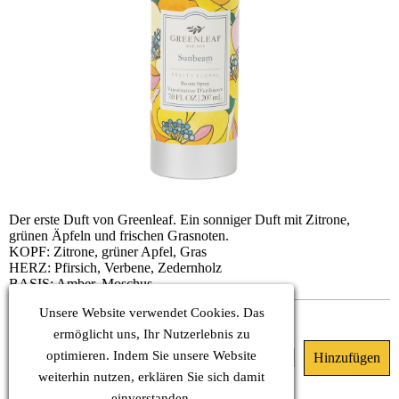
Der erste Duft von Greenleaf. Ein sonniger Duft mit Zitrone,
grünen Äpfeln und frischen Grasnoten.
KOPF: Zitrone, grüner Apfel, Gras
HERZ: Pfirsich, Verbene, Zedernholz
BASIS: Amber, Moschus
Unsere Website verwendet Cookies. Das
Sofort verfügbar
ermöglicht uns, Ihr Nutzerlebnis zu
optimieren. Indem Sie unsere Website
23.90 €
(MwSt. Inkl.)
weiterhin nutzen, erklären Sie sich damit
einverstanden.