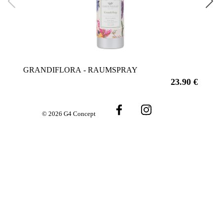
GRANDIFLORA - RAUMSPRAY
GUA
23.90 €
© 2026 G4 Concept