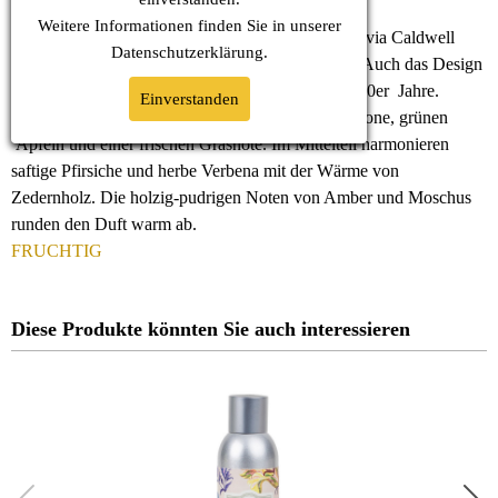
Weitere Informationen finden Sie in unserer
Sunbeam (Sonnenstrahl) ist der erste Duft, den Sylvia Caldwell
Datenschutz
erklärung.
1975 noch in ihrem Küchenmixer geschaffen hat. Auch das Design
des Sachets steht ganz im Zeichen des Looks der 70er Jahre.
Einverstanden
Sunbeam ist ein strahlender, sonniger Duft mit Zitrone, grünen
Äpfeln und einer frischen Grasnote. Im Mittelteil harmonieren
saftige Pfirsiche und herbe Verbena mit der Wärme von
Zedernholz. Die holzig-pudrigen Noten von Amber und Moschus
runden den Duft warm ab.
FRUCHTIG
Diese Produkte könnten Sie auch interessieren