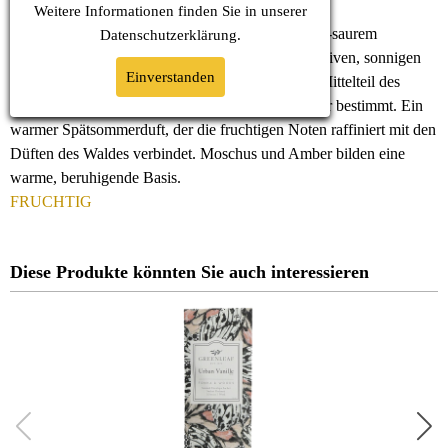
Weitere Informationen finden Sie in unserer
Bei Rhubarb & Oak werden die Aromen von herb-saurem
Datenschutz
erklärung.
Rhabarber und Grapefruits begleitet von der intensiven, sonnigen
Einverstanden
Süße leuchtender Mandarinen. Der harmonische Mittelteil des
Dufts wird durch die Hölzer von Sandel und Zeder bestimmt. Ein
warmer Spätsommerduft, der die fruchtigen Noten raffiniert mit den
Düften des Waldes verbindet. Moschus und Amber bilden eine
warme, beruhigende Basis.
FRUCHTIG
Diese Produkte könnten Sie auch interessieren