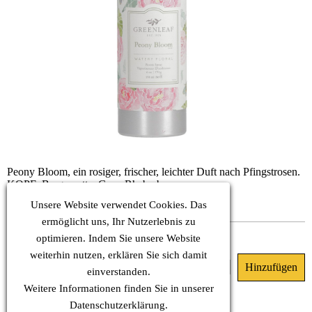
Peony Bloom, ein rosiger, frischer, leichter Duft nach Pfingstrosen.
KOPF: Bergamotte, Gras, Rhabarber
HERZ: Rote Rose, Tulpe, Hyazinthe
Unsere Website verwendet Cookies. Das
BASIS: Eiche
ermöglicht uns, Ihr Nutzerlebnis zu
Dieses Produkt ist nicht lieferbar.
optimieren. Indem Sie unsere Website
weiterhin nutzen, erklären Sie sich damit
23.90 €
(MwSt. Inkl.)
einverstanden.
Weitere Informationen finden Sie in unserer
Datenschutz
erklärung.