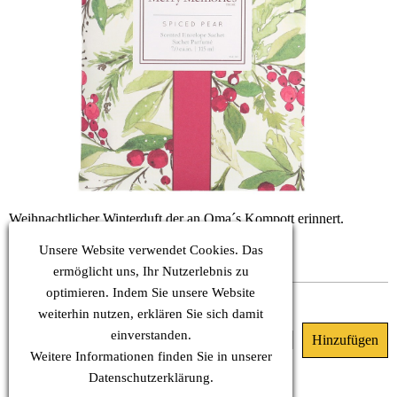
Weihnachtlicher Winterduft der an Oma´s Kompott erinnert.
KOPF: Birne
HERZ: Gewürznelke, Zimt
Unsere Website verwendet Cookies. Das
BASIS: Vanille
ermöglicht uns, Ihr Nutzerlebnis zu
optimieren. Indem Sie unsere Website
Dieses Produkt ist nicht lieferbar.
weiterhin nutzen, erklären Sie sich damit
einverstanden.
8.10 €
(MwSt. Inkl.)
Weitere Informationen finden Sie in unserer
Datenschutz
erklärung.