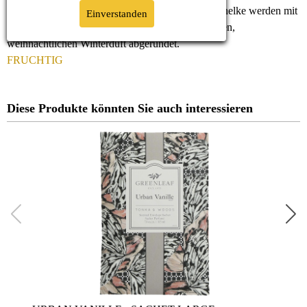
Markanter Zimt, cremig-süße Vanille und Gewürznelke werden mit
Einverstanden
süß-fruchtigem Birnenaroma zu einem aromatischen,
weihnachtlichen Winterduft abgerundet.
FRUCHTIG
Diese Produkte könnten Sie auch interessieren