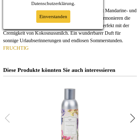
Datenschutz
erklärung.
Guava Gloss ist ein strahlender, tropischer Duft mit Mandarine- und
Einverstanden
Grapefruitaromen in der Kopfnote. Im Mittelteil harmonieren die
exotischen Noten von Guave und Passionsfrucht perfekt mit der
Cremigkeit von Kokosnussmilch. Ein wunderbarer Duft für
sonnige Urlaubserinnerungen und endlosen Sommerstunden.
FRUCHTIG
Diese Produkte könnten Sie auch interessieren