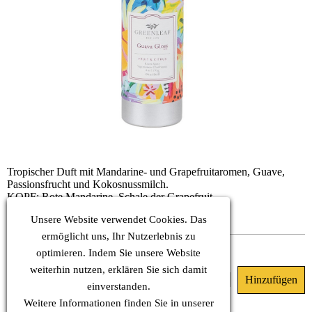
Tropischer Duft mit Mandarine- und Grapefruitaromen, Guave,
Passionsfrucht und Kokosnussmilch.
KOPF: Rote Mandarine, Schale der Grapefruit
HERZ: Guave, Passionsfrucht
Unsere Website verwendet Cookies. Das
BASIS: Pfirsich, Kokosnussmilch
ermöglicht uns, Ihr Nutzerlebnis zu
Sofort verfügbar
optimieren. Indem Sie unsere Website
weiterhin nutzen, erklären Sie sich damit
23.90 €
(MwSt. Inkl.)
einverstanden.
Weitere Informationen finden Sie in unserer