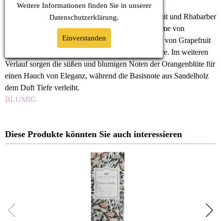
Weitere Informationen finden Sie in unserer
Grandiflora ist ein harmonischer Duft aus Grapefruit und Rhabarber
Datenschutz
erklärung.
mit einem Hauch von Orangenblüten und der Wärme von
Einverstanden
Sandelholz. Die frischen und spritzigen Kopfnoten von Grapefruit
und Rhabarber schaffen eine belebende Atmosphäre. Im weiteren
Verlauf sorgen die süßen und blumigen Noten der Orangenblüte für
einen Hauch von Eleganz, während die Basisnote aus Sandelholz
dem Duft Tiefe verleiht.
BLUMIG
Diese Produkte könnten Sie auch interessieren